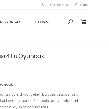
05342881376
GIRIŞ
N OYUNCAK
İLETIŞIM
ası 4 Lü Oyuncak
Oyuncak
görünümüyle dikkat çeken bu yarış arabası seti,
etli oyunlar sunar. Set içerisinde yer alan farklı
ecanını oyun saatlerine taşır.