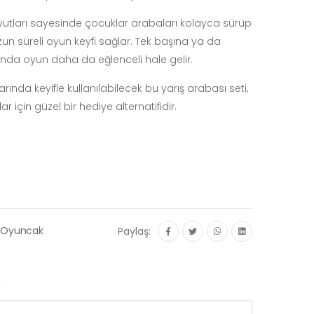
utları sayesinde çocuklar arabaları kolayca sürüp
uzun süreli oyun keyfi sağlar. Tek başına ya da
ında oyun daha da eğlenceli hale gelir.
ında keyifle kullanılabilecek bu yarış arabası seti,
 için güzel bir hediye alternatifidir.
 Oyuncak
Paylaş:
r