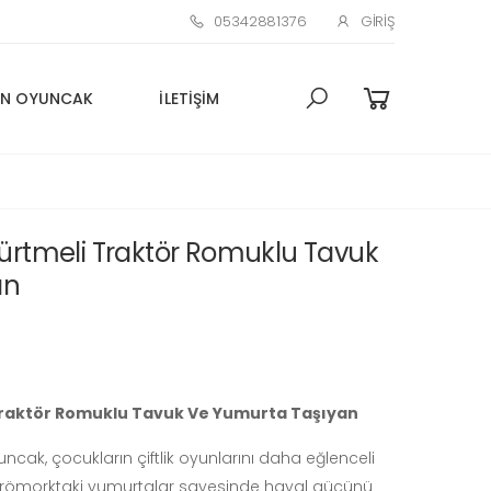
05342881376
GIRIŞ
N OYUNCAK
İLETIŞIM
rtmeli Traktör Romuklu Tavuk
an
raktör Romuklu Tavuk Ve Yumurta Taşıyan
ncak, çocukların çiftlik oyunlarını daha eğlenceli
 ve römorktaki yumurtalar sayesinde hayal gücünü