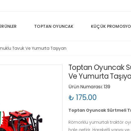
ÜRÜNLER
TOPTAN OYUNCAK
KÜÇÜK PROMOSYO
muklu Tavuk Ve Yumurta Taşıyan
Toptan Oyuncak Sü
Ve Yumurta Taşıy
Ürün Numarası: 139
₺ 175.00
Toptan Oyuncak Sürtmeli T
Römorklu yumurtalı traktör oyu
hale getirir. Hareketli yapısı