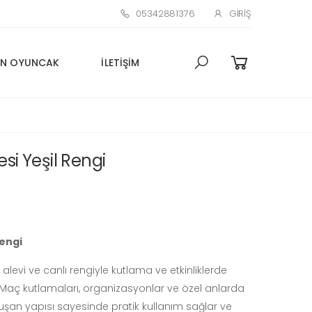
05342881376
GIRIŞ
N OYUNCAK
İLETIŞIM
i Yeşil Rengi
Rengi
 alevi ve canlı rengiyle kutlama ve etkinliklerde
. Maç kutlamaları, organizasyonlar ve özel anlarda
uşan yapısı sayesinde pratik kullanım sağlar ve