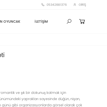
05342881376
GIRIŞ
N OYUNCAK
İLETIŞIM
ti
a romantik ve şık bir dokunuş katmak için
rünümündeki yaprakları sayesinde düğün, nişan,
oğum günü gibi organizasyonlarda görsel olarak çok