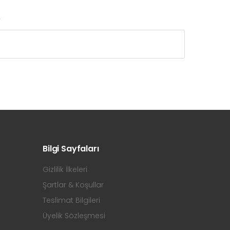
r
Bilgi Sayfaları
Gizlilik İlkeleri
Şartlar & Koşullar
Teslimat Bilgileri
Üyelik Sözleşmesi