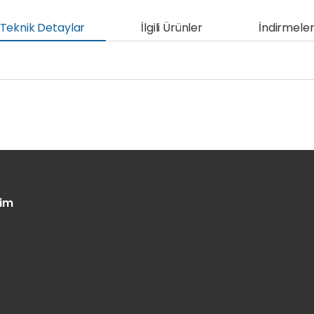
Teknik Detaylar
İlgili Ürünler
İndirmele
şim