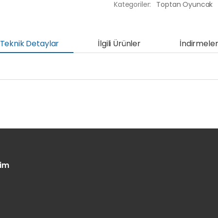
Kategoriler:
Toptan Oyuncak
Teknik Detaylar
İlgili Ürünler
İndirmele
şim