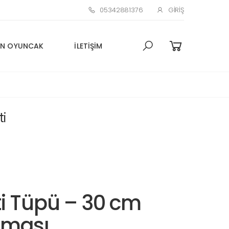
05342881376
GIRIŞ
N OYUNCAK
İLETIŞIM
i
ti Tüpü – 30 cm
aması