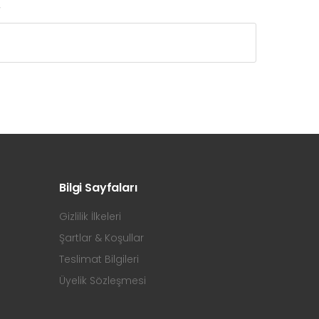
r
Bilgi Sayfaları
Gizlilik İlkeleri
Şartlar & Koşullar
Teslimat Bilgileri
Üyelik Sözleşmesi