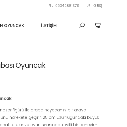
05342881376
GIRIŞ
N OYUNCAK
İLETIŞIM
abası Oyuncak
uncak
dinozor figürü ile araba heyecanını bir araya
cünü harekete geçirir. 28 cm uzunluğundaki büyük
hat tutulur ve oyun sırasında keyifli bir deneyim