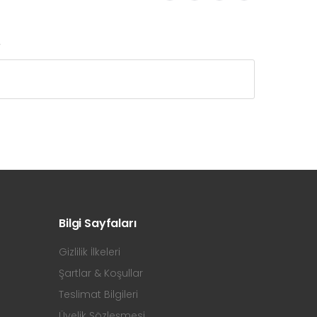
r
Bilgi Sayfaları
Gizlilik İlkeleri
Şartlar & Koşullar
Teslimat Bilgileri
Üyelik Sözleşmesi