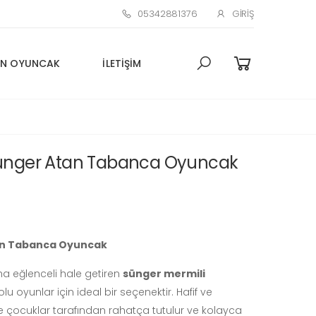
05342881376
GIRIŞ
N OYUNCAK
İLETIŞIM
ünger Atan Tabanca Oyuncak
an Tabanca Oyuncak
ha eğlenceli hale getiren
sünger mermili
olu oyunlar için ideal bir seçenektir. Hafif ve
 çocuklar tarafından rahatça tutulur ve kolayca