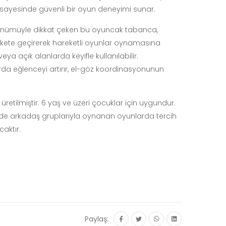
ri sayesinde güvenli bir oyun deneyimi sunar.
örünümüyle dikkat çeken bu oyuncak tabanca,
kete geçirerek hareketli oyunlar oynamasına
ya açık alanlarda keyifle kullanılabilir.
da eğlenceyi artırır, el-göz koordinasyonunun
retilmiştir. 6 yaş ve üzeri çocuklar için uygundur.
e arkadaş gruplarıyla oynanan oyunlarda tercih
caktır.
Paylaş: