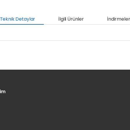
Teknik Detaylar
İlgili Ürünler
İndirmele
şim