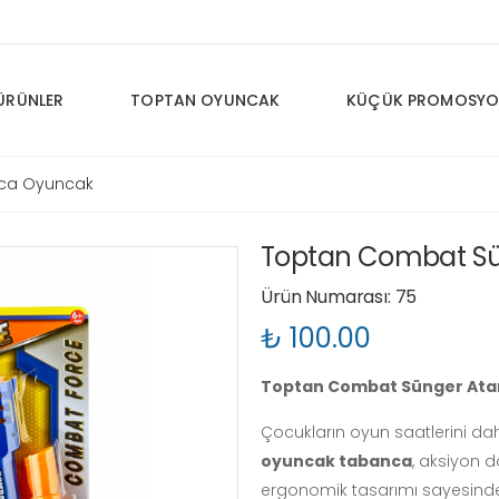
ÜRÜNLER
TOPTAN OYUNCAK
KÜÇÜK PROMOSYO
nca Oyuncak
Toptan Combat S
Ürün Numarası: 75
₺ 100.00
Toptan Combat Sünger At
Çocukların oyun saatlerini da
oyuncak tabanca
, aksiyon d
ergonomik tasarımı sayesinde