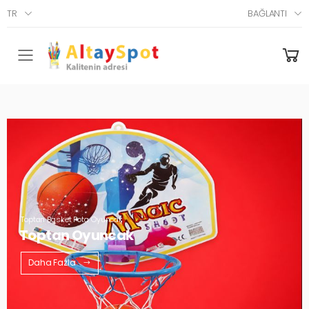
TR
BAĞLANTI
Menü
Toptan Basket Pota Oyuncak
Toptan Oyuncak
Daha Fazla