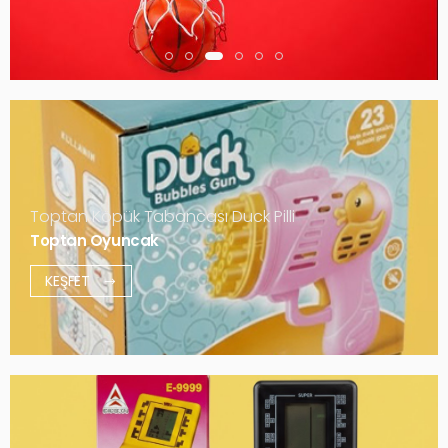
Toptan Köpük Tabancası Duck Pilli
Toptan Oyuncak
KEŞFET