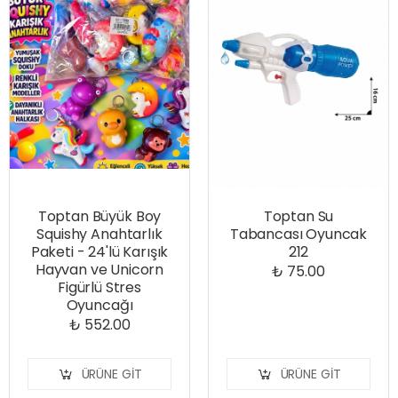
Toptan Büyük Boy
Toptan Su
Squishy Anahtarlık
Tabancası Oyuncak
Paketi - 24'lü Karışık
212
Hayvan ve Unicorn
₺ 75.00
Figürlü Stres
Oyuncağı
₺ 552.00
ÜRÜNE GIT
ÜRÜNE GIT