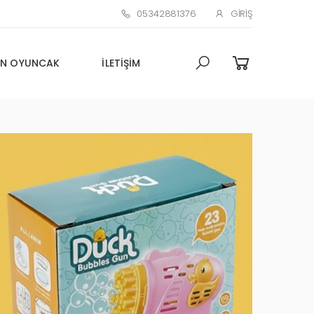
05342881376
GIRIŞ
N OYUNCAK
İLETIŞIM
Toptan Oyuncak Çim adam
Küçük Promosyon