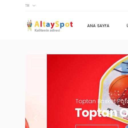
TR
ANA SAYFA
Toptan Basket Pota Oyun
Toptan Oyu