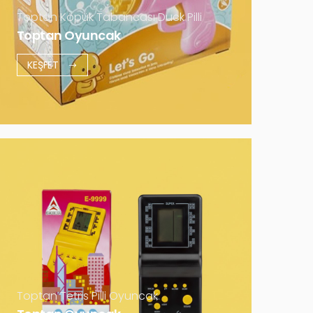
Daha Fazla
Toptan Köpük Tabancası Duck Pilli
Toptan Oyuncak
KEŞFET
Toptan Tetris Pilli Oyuncak