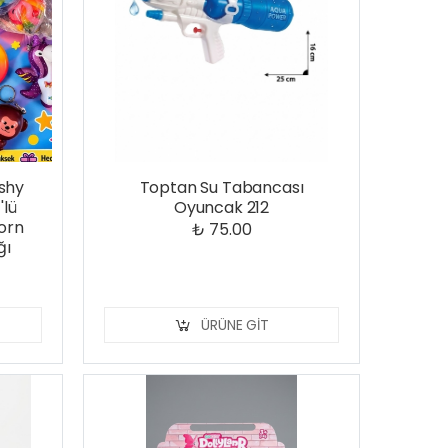
shy
Toptan Su Tabancası
'lü
Oyuncak 212
corn
₺ 75.00
ğı
ÜRÜNE GIT