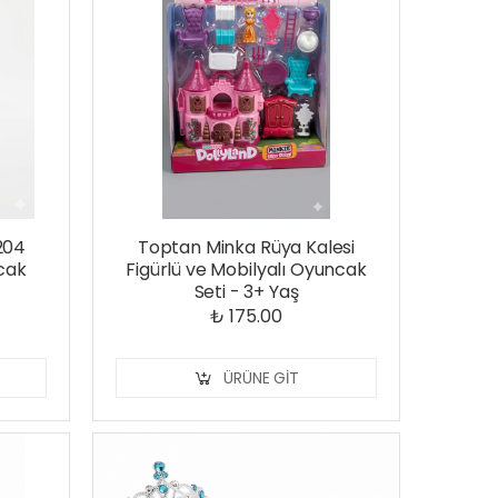
204
Toptan Minka Rüya Kalesi
cak
Figürlü ve Mobilyalı Oyuncak
Seti - 3+ Yaş
₺ 175.00
ÜRÜNE GIT