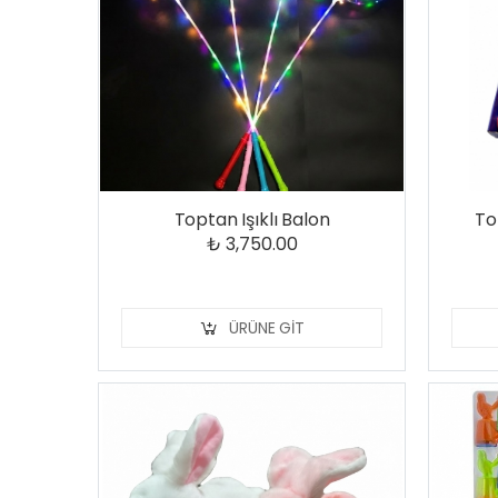
Toptan Işıklı Balon
To
₺ 3,750.00
ÜRÜNE GIT