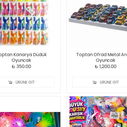
optan Kanarya Düdük
Toptan Ofrad Metal A
Oyuncak
Oyuncak
₺ 350.00
₺ 1,200.00
ÜRÜNE GIT
ÜRÜNE GIT