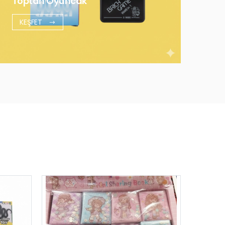
Toptan Oyuncak
KEŞFET