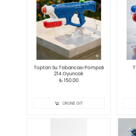
Toptan Su Tabancası Pompalı
T
214 Oyuncak
₺ 150.00
ÜRÜNE GIT