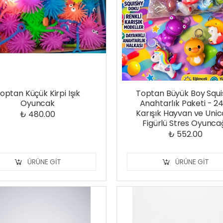
optan Küçük Kirpi Işık
Toptan Büyük Boy Squi
Oyuncak
Anahtarlık Paketi - 24
Karışık Hayvan ve Uni
₺ 480.00
Figürlü Stres Oyunca
₺ 552.00
ÜRÜNE GIT
ÜRÜNE GIT