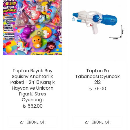
Toptan Büyük Boy
Toptan Su
Squishy Anahtarlık
Tabancası Oyuncak
Paketi - 24'lü Karışık
212
Hayvan ve Unicorn
₺ 75.00
Figürlü Stres
Oyuncağı
₺ 552.00
ÜRÜNE GIT
ÜRÜNE GIT