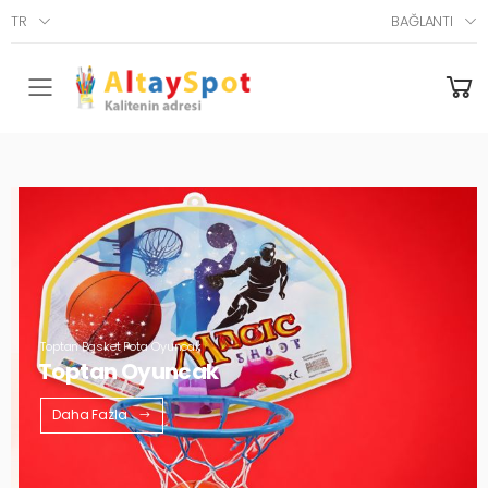
TR
BAĞLANTI
Menü
Toptan Basket Pota Oyuncak
Toptan Oyuncak
Daha Fazla