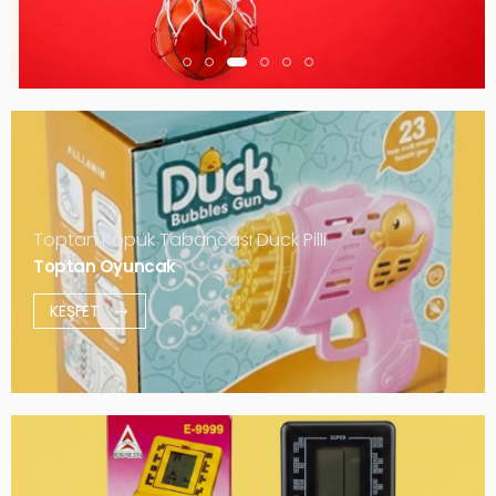
Toptan Köpük Tabancası Duck Pilli
Toptan Oyuncak
KEŞFET