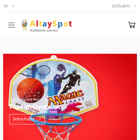
TR
BAĞLANTI
Menü
Toptan Basket Pota Oyuncak
Toptan Oyuncak
Daha Fazla