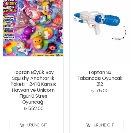
Toptan Büyük Boy
Toptan Su
Squishy Anahtarlık
Tabancası Oyuncak
Paketi - 24'lü Karışık
212
Hayvan ve Unicorn
₺ 75.00
Figürlü Stres
Oyuncağı
₺ 552.00
ÜRÜNE GIT
ÜRÜNE GIT