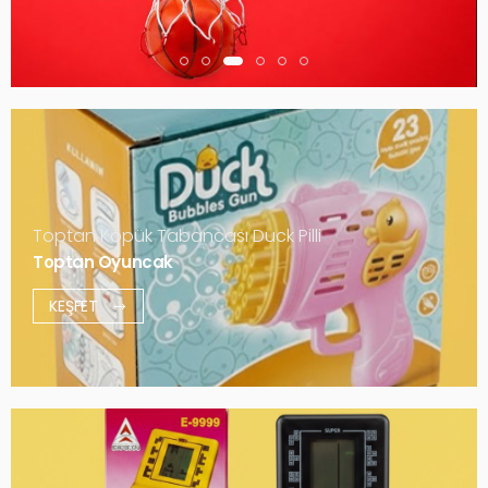
Toptan Köpük Tabancası Duck Pilli
Toptan Oyuncak
KEŞFET