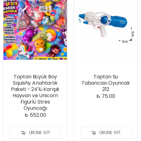
Toptan Büyük Boy
Toptan Su
Squishy Anahtarlık
Tabancası Oyuncak
Paketi - 24'lü Karışık
212
Hayvan ve Unicorn
₺ 75.00
Figürlü Stres
Oyuncağı
₺ 552.00
ÜRÜNE GIT
ÜRÜNE GIT