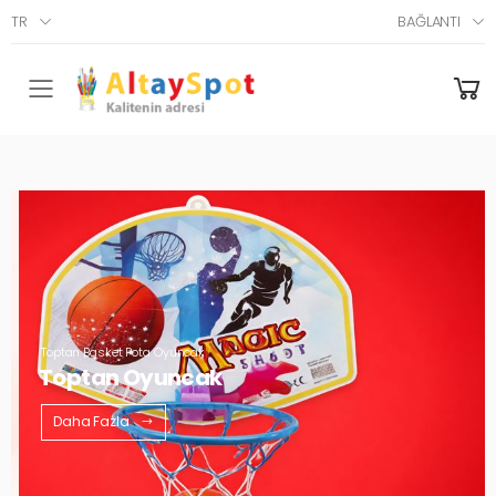
TR
BAĞLANTI
Menü
Toptan Basket Pota Oyuncak
Toptan Oyuncak
Daha Fazla