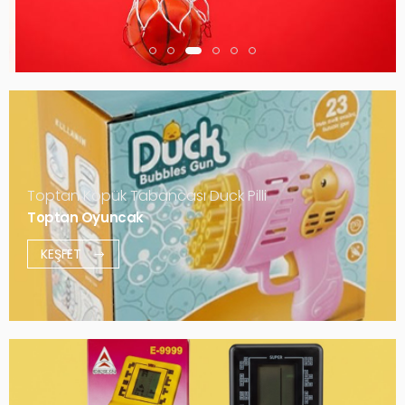
Toptan Köpük Tabancası Duck Pilli
Toptan Oyuncak
KEŞFET