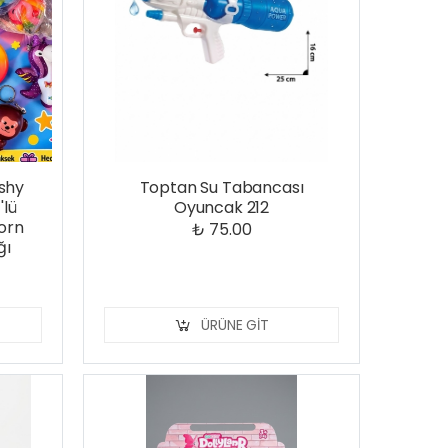
shy
Toptan Su Tabancası
'lü
Oyuncak 212
corn
₺ 75.00
ğı
ÜRÜNE GIT