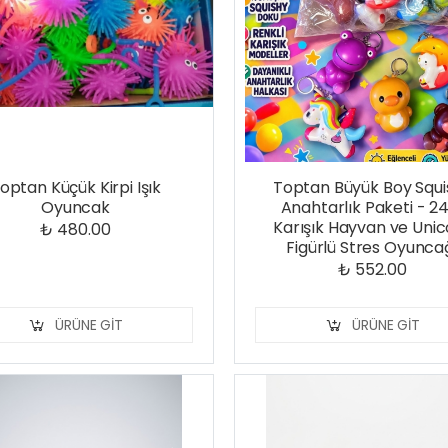
optan Küçük Kirpi Işık
Toptan Büyük Boy Squi
Oyuncak
Anahtarlık Paketi - 24
Karışık Hayvan ve Uni
₺ 480.00
Figürlü Stres Oyunca
₺ 552.00
ÜRÜNE GIT
ÜRÜNE GIT