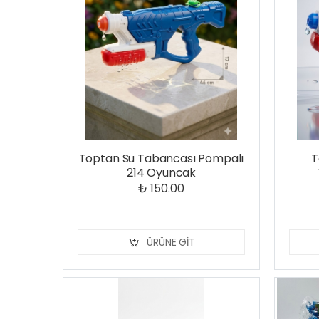
Toptan Su Tabancası Pompalı
T
214 Oyuncak
₺ 150.00
ÜRÜNE GIT