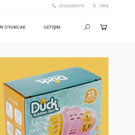
05342881376
GIRIŞ
N OYUNCAK
İLETIŞIM
Toptan Oyuncak Çim adam
Küçük Promosyon