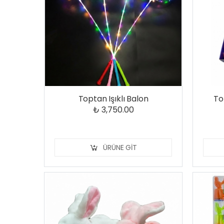
Toptan Işıklı Balon
To
₺ 3,750.00
ÜRÜNE GIT