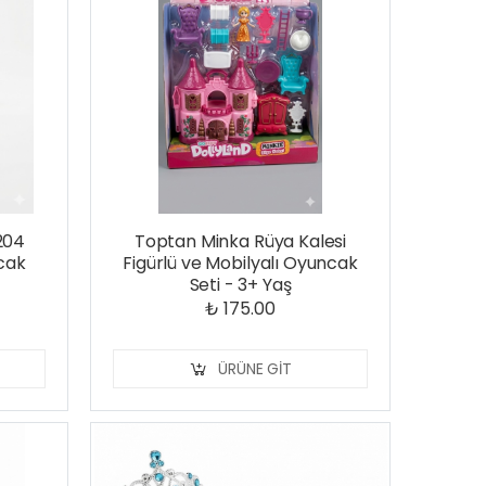
204
Toptan Minka Rüya Kalesi
cak
Figürlü ve Mobilyalı Oyuncak
Seti - 3+ Yaş
₺ 175.00
ÜRÜNE GIT