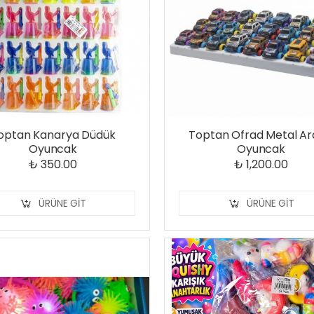
optan Kanarya Düdük
Toptan Ofrad Metal A
Oyuncak
Oyuncak
₺ 350.00
₺ 1,200.00
ÜRÜNE GIT
ÜRÜNE GIT