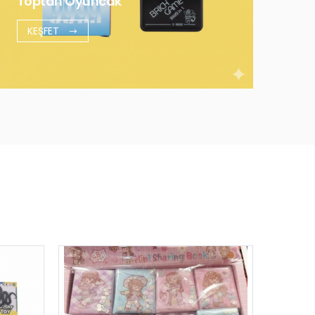
Toptan Oyuncak
KEŞFET