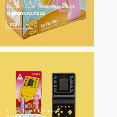
Daha Fazla
Toptan Köpük Tabancası Duck Pilli
Toptan Oyuncak
KEŞFET
Toptan Tetris Pilli Oyuncak