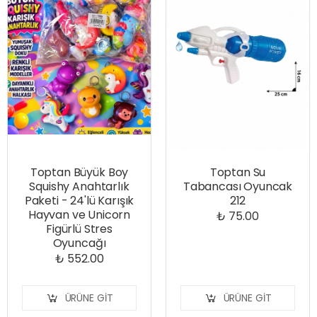
Toptan Büyük Boy
Toptan Su
Squishy Anahtarlık
Tabancası Oyuncak
Paketi - 24'lü Karışık
212
Hayvan ve Unicorn
₺ 75.00
Figürlü Stres
Oyuncağı
₺ 552.00
ÜRÜNE GIT
ÜRÜNE GIT