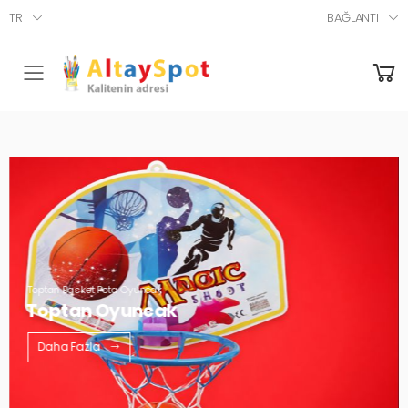
TR
BAĞLANTI
Menü
Toptan Basket Pota Oyuncak
Toptan Oyuncak
Daha Fazla