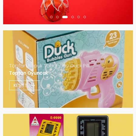
Toptan Köpük Tabancası Duck Pilli
Toptan Oyuncak
KEŞFET