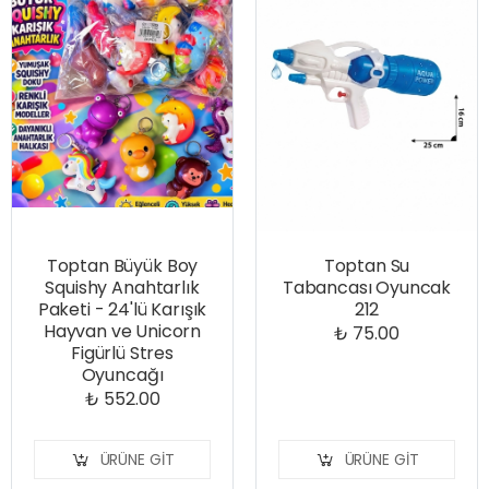
Toptan Büyük Boy
Toptan Su
Squishy Anahtarlık
Tabancası Oyuncak
Paketi - 24'lü Karışık
212
Hayvan ve Unicorn
₺ 75.00
Figürlü Stres
Oyuncağı
₺ 552.00
ÜRÜNE GIT
ÜRÜNE GIT