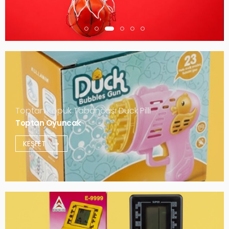
Toptan Köpük Tabancası Duck Pilli
Toptan Oyuncak
KEŞFET