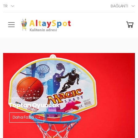
TR
BAĞLANTI
Menü
Toptan Basket Pota Oyuncak
Toptan Oyuncak
Daha Fazla