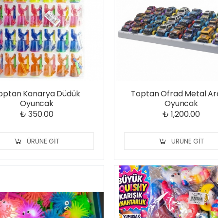
optan Kanarya Düdük
Toptan Ofrad Metal A
Oyuncak
Oyuncak
₺ 350.00
₺ 1,200.00
ÜRÜNE GIT
ÜRÜNE GIT