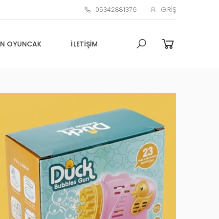
05342881376
GIRIŞ
N OYUNCAK
İLETIŞIM
Toptan Oyuncak Çim adam
Küçük Promosyon