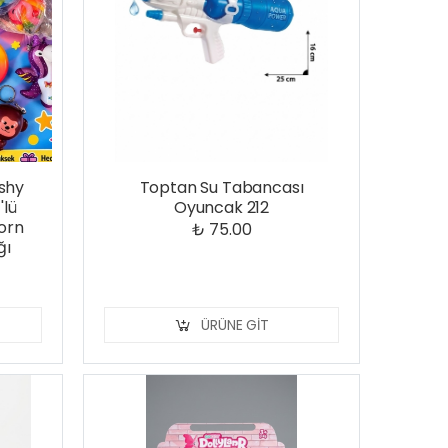
shy
Toptan Su Tabancası
'lü
Oyuncak 212
corn
₺ 75.00
ğı
ÜRÜNE GIT