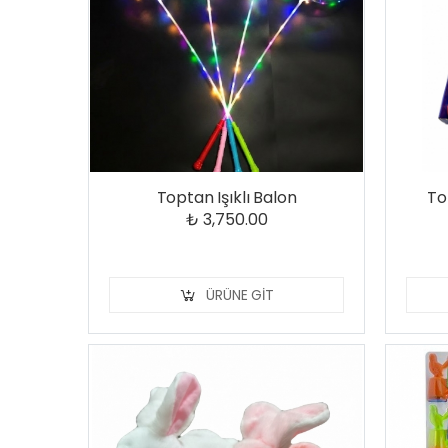
Toptan Işıklı Balon
To
₺ 3,750.00
ÜRÜNE GIT