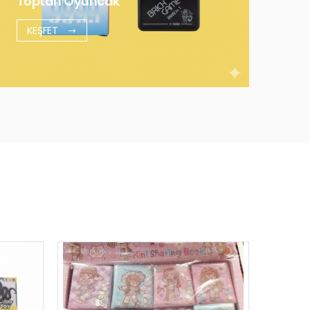
Toptan Oyuncak
KEŞFET