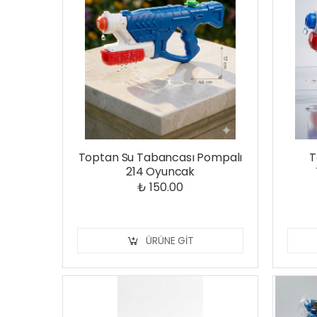
Toptan Su Tabancası Pompalı
T
214 Oyuncak
₺ 150.00
ÜRÜNE GIT