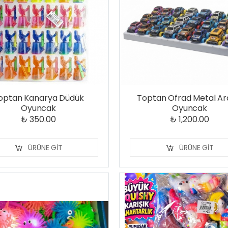
optan Kanarya Düdük
Toptan Ofrad Metal A
Oyuncak
Oyuncak
₺ 350.00
₺ 1,200.00
ÜRÜNE GIT
ÜRÜNE GIT