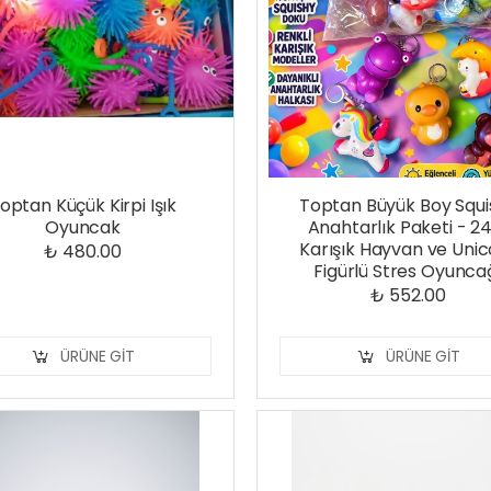
optan Küçük Kirpi Işık
Toptan Büyük Boy Squi
Oyuncak
Anahtarlık Paketi - 24
Karışık Hayvan ve Uni
₺ 480.00
Figürlü Stres Oyunca
₺ 552.00
ÜRÜNE GIT
ÜRÜNE GIT