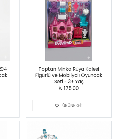
204
Toptan Minka Rüya Kalesi
cak
Figürlü ve Mobilyalı Oyuncak
Seti - 3+ Yaş
₺ 175.00
ÜRÜNE GIT