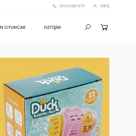
05342881376
GIRIŞ
N OYUNCAK
İLETIŞIM
Toptan Oyuncak Çim adam
Küçük Promosyon