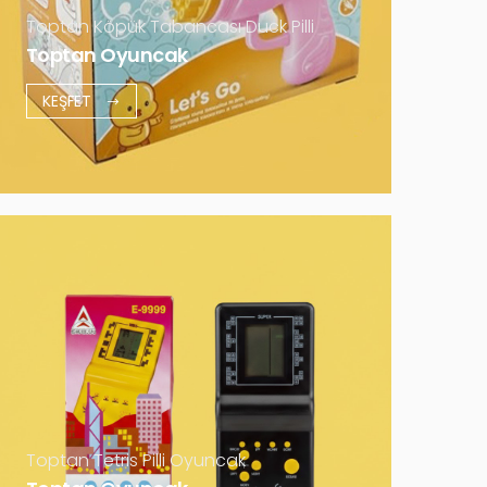
Daha Fazla
Toptan Köpük Tabancası Duck Pilli
Toptan Oyuncak
KEŞFET
Toptan Tetris Pilli Oyuncak