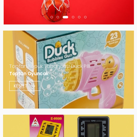
Toptan Köpük Tabancası Duck Pilli
Toptan Oyuncak
KEŞFET