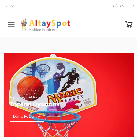
TR
BAĞLANTI
Menü
Toptan Basket Pota Oyuncak
Toptan Oyuncak
Daha Fazla