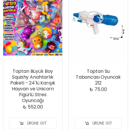
Toptan Büyük Boy
Toptan Su
Squishy Anahtarlık
Tabancası Oyuncak
Paketi - 24'lü Karışık
212
Hayvan ve Unicorn
₺ 75.00
Figürlü Stres
Oyuncağı
₺ 552.00
ÜRÜNE GIT
ÜRÜNE GIT