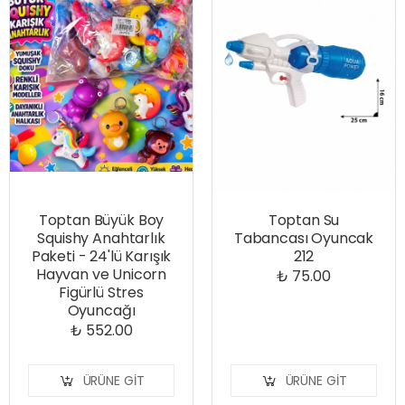
Toptan Büyük Boy
Toptan Su
Squishy Anahtarlık
Tabancası Oyuncak
Paketi - 24'lü Karışık
212
Hayvan ve Unicorn
₺ 75.00
Figürlü Stres
Oyuncağı
₺ 552.00
ÜRÜNE GIT
ÜRÜNE GIT