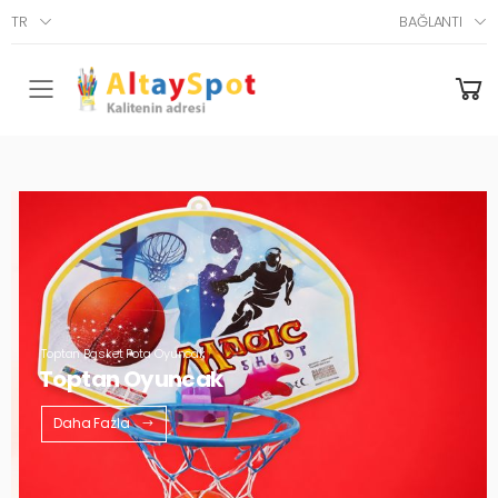
TR
BAĞLANTI
Menü
Toptan Basket Pota Oyuncak
Toptan Oyuncak
Daha Fazla