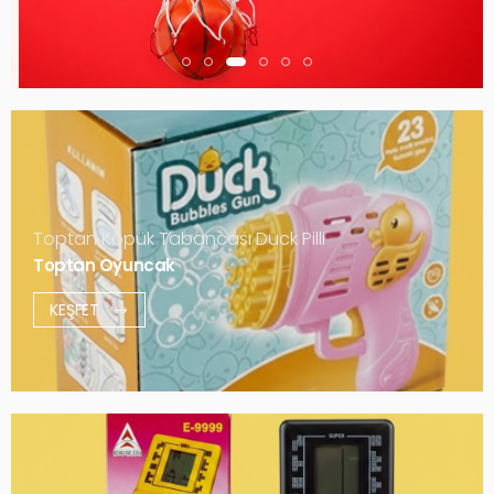
Toptan Köpük Tabancası Duck Pilli
Toptan Oyuncak
KEŞFET