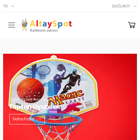
TR
BAĞLANTI
Menü
Toptan Basket Pota Oyuncak
Toptan Oyuncak
Daha Fazla