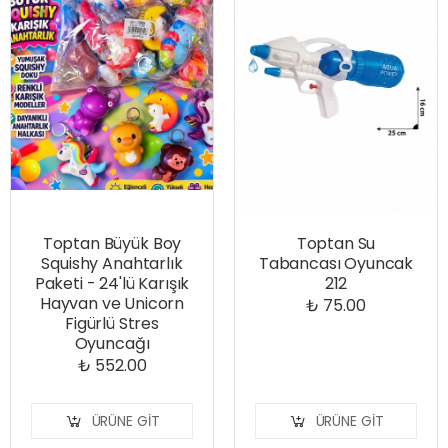
Toptan Büyük Boy
Toptan Su
Squishy Anahtarlık
Tabancası Oyuncak
Paketi - 24'lü Karışık
212
Hayvan ve Unicorn
₺ 75.00
Figürlü Stres
Oyuncağı
₺ 552.00
ÜRÜNE GIT
ÜRÜNE GIT