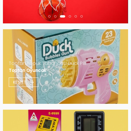
Toptan Köpük Tabancası Duck Pilli
Toptan Oyuncak
KEŞFET