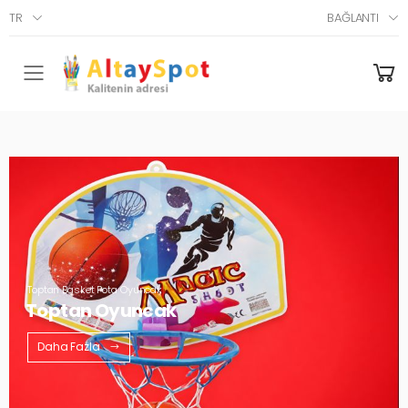
TR
BAĞLANTI
Menü
Toptan Basket Pota Oyuncak
Toptan Oyuncak
Daha Fazla