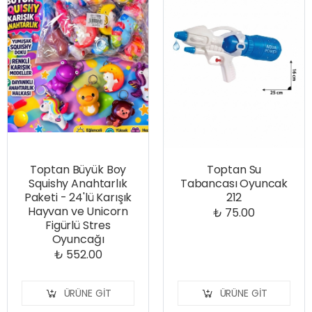
Toptan Büyük Boy
Toptan Su
Squishy Anahtarlık
Tabancası Oyuncak
Paketi - 24'lü Karışık
212
Hayvan ve Unicorn
₺ 75.00
Figürlü Stres
Oyuncağı
₺ 552.00
ÜRÜNE GIT
ÜRÜNE GIT