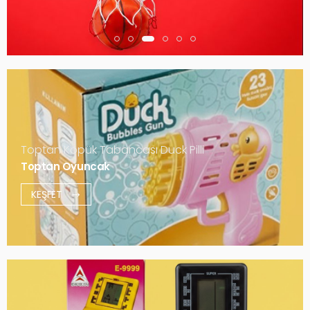
Toptan Köpük Tabancası Duck Pilli
Toptan Oyuncak
KEŞFET