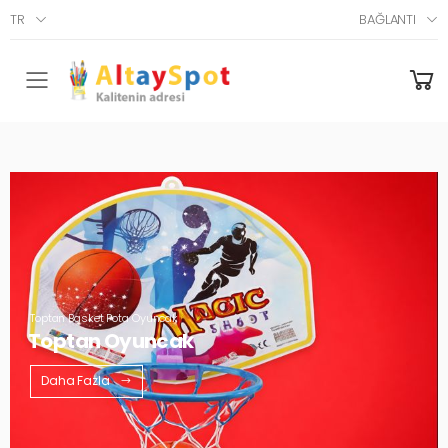
TR
BAĞLANTI
Menü
Toptan Basket Pota Oyuncak
Toptan Oyuncak
Daha Fazla