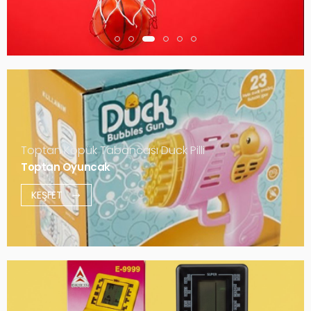
Toptan Köpük Tabancası Duck Pilli
Toptan Oyuncak
KEŞFET