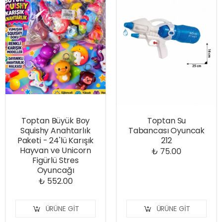
Toptan Büyük Boy
Toptan Su
Squishy Anahtarlık
Tabancası Oyuncak
Paketi - 24'lü Karışık
212
Hayvan ve Unicorn
₺ 75.00
Figürlü Stres
Oyuncağı
₺ 552.00
ÜRÜNE GIT
ÜRÜNE GIT