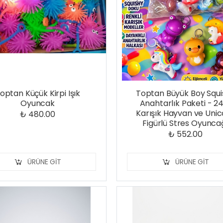
optan Küçük Kirpi Işık
Toptan Büyük Boy Squi
Oyuncak
Anahtarlık Paketi - 24
Karışık Hayvan ve Uni
₺ 480.00
Figürlü Stres Oyunca
₺ 552.00
ÜRÜNE GIT
ÜRÜNE GIT