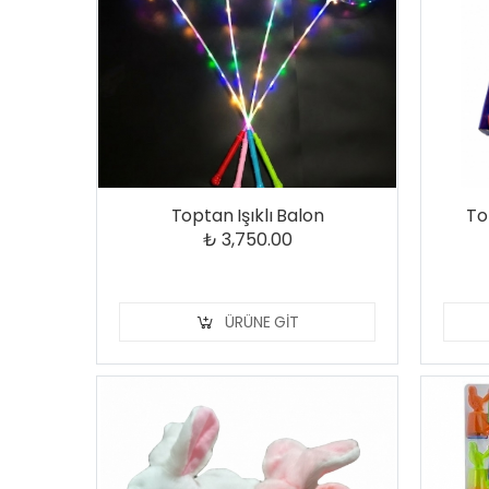
Toptan Işıklı Balon
To
₺ 3,750.00
ÜRÜNE GIT