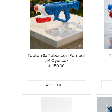
Toptan Su Tabancası Pompalı
T
214 Oyuncak
₺ 150.00
ÜRÜNE GIT