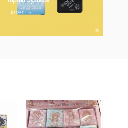
Toptan Oyuncak
KEŞFET