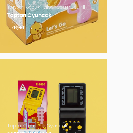
Daha Fazla
Toptan Köpük Tabancası Duck Pilli
Toptan Oyuncak
KEŞFET
Toptan Tetris Pilli Oyuncak