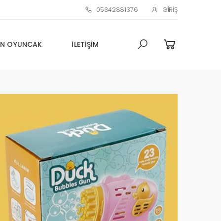
05342881376
GIRIŞ
N OYUNCAK
İLETIŞIM
Toptan Oyuncak Çim adam
Küçük Promosyon