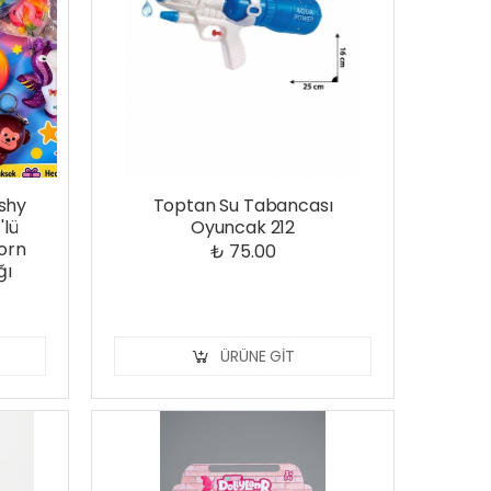
shy
Toptan Su Tabancası
'lü
Oyuncak 212
corn
₺ 75.00
ğı
ÜRÜNE GIT