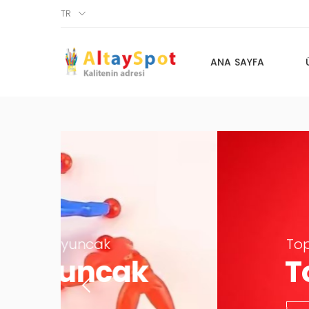
TR
ANA SAYFA
Toptan Basket Pota Oyun
Toptan Oyu