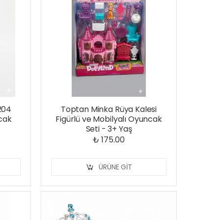
204
Toptan Minka Rüya Kalesi
cak
Figürlü ve Mobilyalı Oyuncak
Seti - 3+ Yaş
₺ 175.00
ÜRÜNE GIT