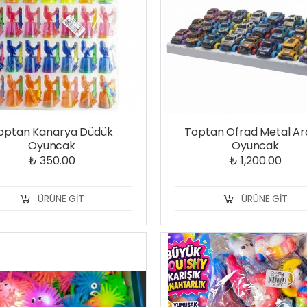
optan Kanarya Düdük
Toptan Ofrad Metal A
Oyuncak
Oyuncak
₺ 350.00
₺ 1,200.00
ÜRÜNE GIT
ÜRÜNE GIT