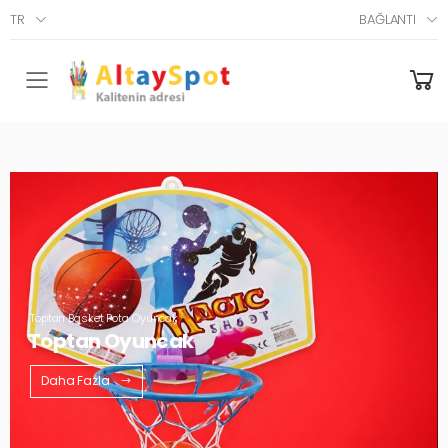
TR
BAĞLANTI
Menü
Toptan Basket Pota Oyuncak
Toptan Oyuncak
Daha Fazla