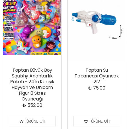
Toptan Büyük Boy
Toptan Su
Squishy Anahtarlık
Tabancası Oyuncak
Paketi - 24'lü Karışık
212
Hayvan ve Unicorn
₺ 75.00
Figürlü Stres
Oyuncağı
₺ 552.00
ÜRÜNE GIT
ÜRÜNE GIT