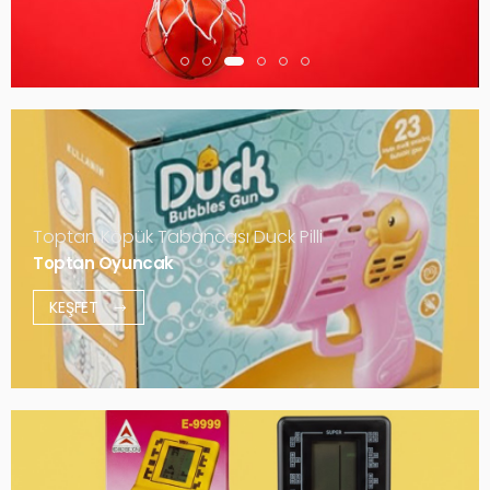
Toptan Köpük Tabancası Duck Pilli
Toptan Oyuncak
KEŞFET