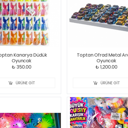
optan Kanarya Düdük
Toptan Ofrad Metal A
Oyuncak
Oyuncak
₺ 350.00
₺ 1,200.00
ÜRÜNE GIT
ÜRÜNE GIT