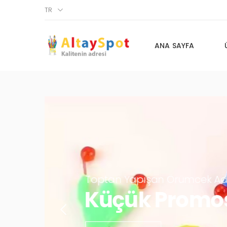
TR
ANA SAYFA
Toptan Basket Pota Oyun
Toptan Oyu