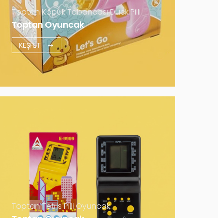
Daha Fazla
Toptan Köpük Tabancası Duck Pilli
Toptan Oyuncak
KEŞFET
Toptan Tetris Pilli Oyuncak