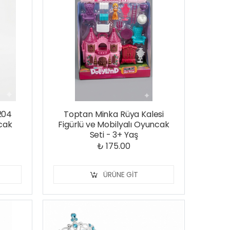
204
Toptan Minka Rüya Kalesi
cak
Figürlü ve Mobilyalı Oyuncak
Seti - 3+ Yaş
₺ 175.00
ÜRÜNE GIT