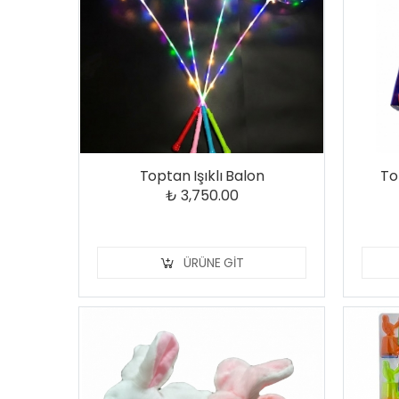
Toptan Işıklı Balon
To
₺ 3,750.00
ÜRÜNE GIT