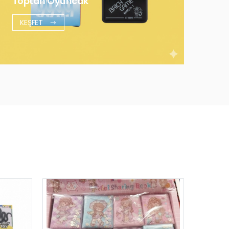
Toptan Oyuncak
KEŞFET