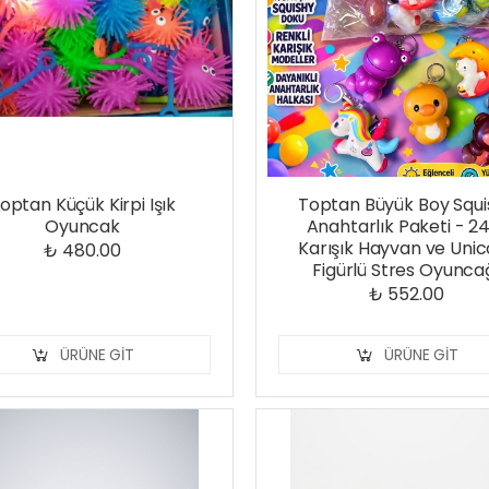
optan Küçük Kirpi Işık
Toptan Büyük Boy Squi
Oyuncak
Anahtarlık Paketi - 24
Karışık Hayvan ve Uni
₺ 480.00
Figürlü Stres Oyunca
₺ 552.00
ÜRÜNE GIT
ÜRÜNE GIT