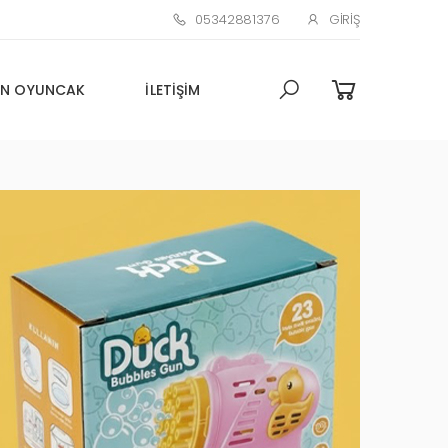
05342881376
GIRIŞ
N OYUNCAK
İLETIŞIM
Toptan Oyuncak Çim adam
Küçük Promosyon