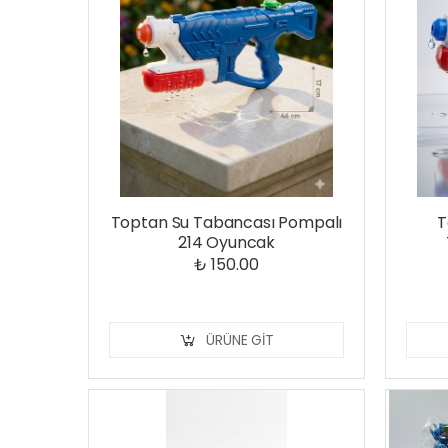
Toptan Su Tabancası Pompalı
T
214 Oyuncak
₺ 150.00
ÜRÜNE GIT