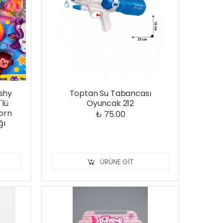
shy
Toptan Su Tabancası
'lü
Oyuncak 212
corn
₺ 75.00
ğı
ÜRÜNE GIT