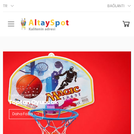
TR
BAĞLANTI
Menü
Toptan Basket Pota Oyuncak
Toptan Oyuncak
Daha Fazla