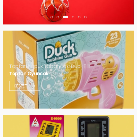
Toptan Köpük Tabancası Duck Pilli
Toptan Oyuncak
KEŞFET