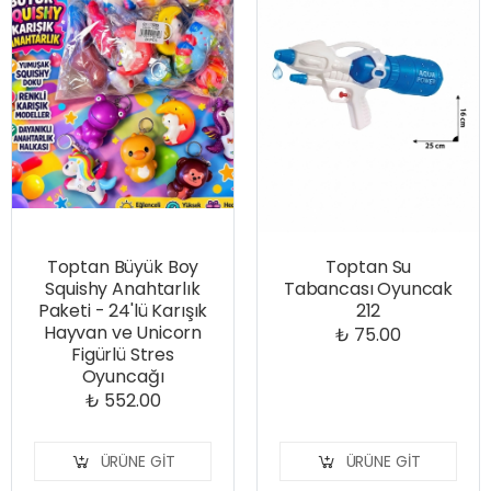
Toptan Büyük Boy
Toptan Su
Squishy Anahtarlık
Tabancası Oyuncak
Paketi - 24'lü Karışık
212
Hayvan ve Unicorn
₺ 75.00
Figürlü Stres
Oyuncağı
₺ 552.00
ÜRÜNE GIT
ÜRÜNE GIT