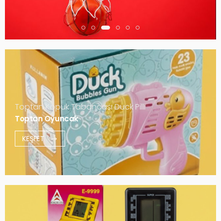
Toptan Köpük Tabancası Duck Pilli
Toptan Oyuncak
KEŞFET