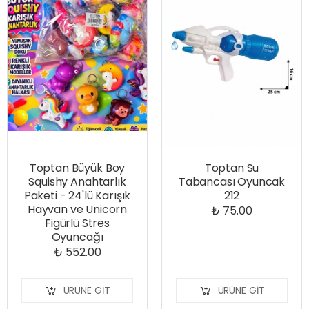
Toptan Büyük Boy
Toptan Su
Squishy Anahtarlık
Tabancası Oyuncak
Paketi - 24'lü Karışık
212
Hayvan ve Unicorn
₺ 75.00
Figürlü Stres
Oyuncağı
₺ 552.00
ÜRÜNE GIT
ÜRÜNE GIT