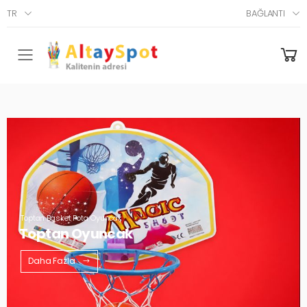
TR
BAĞLANTI
Menü
Toptan Basket Pota Oyuncak
Toptan Oyuncak
Daha Fazla