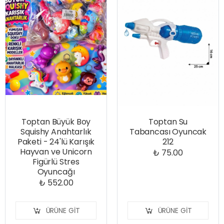
Toptan Büyük Boy
Toptan Su
Squishy Anahtarlık
Tabancası Oyuncak
Paketi - 24'lü Karışık
212
Hayvan ve Unicorn
₺ 75.00
Figürlü Stres
Oyuncağı
₺ 552.00
ÜRÜNE GIT
ÜRÜNE GIT