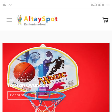
TR
BAĞLANTI
Menü
Toptan Basket Pota Oyuncak
Toptan Oyuncak
Daha Fazla