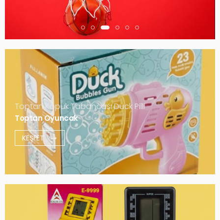
Toptan Köpük Tabancası Duck Pilli
Toptan Oyuncak
KEŞFET