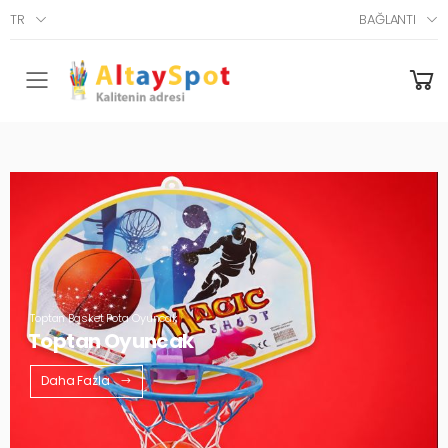
TR
BAĞLANTI
Menü
Toptan Basket Pota Oyuncak
Toptan Oyuncak
Daha Fazla