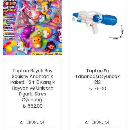
Toptan Büyük Boy
Toptan Su
Squishy Anahtarlık
Tabancası Oyuncak
Paketi - 24'lü Karışık
212
Hayvan ve Unicorn
₺ 75.00
Figürlü Stres
Oyuncağı
₺ 552.00
ÜRÜNE GIT
ÜRÜNE GIT