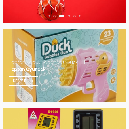
Toptan Köpük Tabancası Duck Pilli
Toptan Oyuncak
KEŞFET