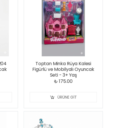
204
Toptan Minka Rüya Kalesi
cak
Figürlü ve Mobilyalı Oyuncak
Seti - 3+ Yaş
₺ 175.00
ÜRÜNE GIT