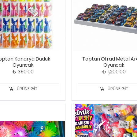
optan Kanarya Düdük
Toptan Ofrad Metal A
Oyuncak
Oyuncak
₺ 350.00
₺ 1,200.00
ÜRÜNE GIT
ÜRÜNE GIT