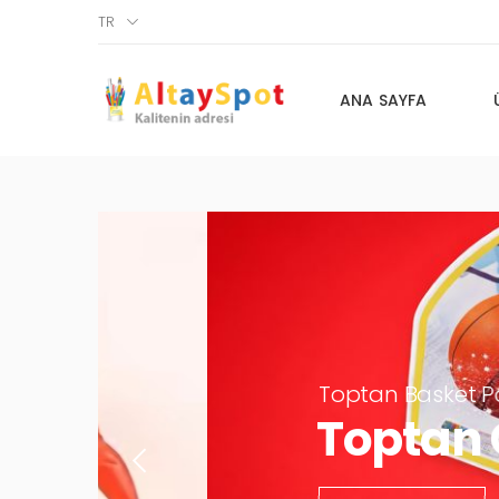
TR
ANA SAYFA
Toptan Basket Pota Oyun
Toptan Oyu