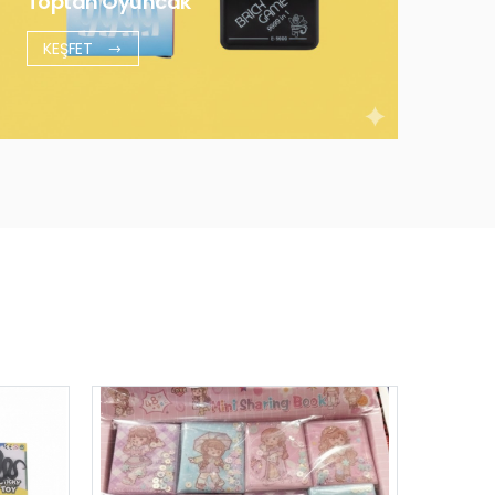
Toptan Oyuncak
KEŞFET