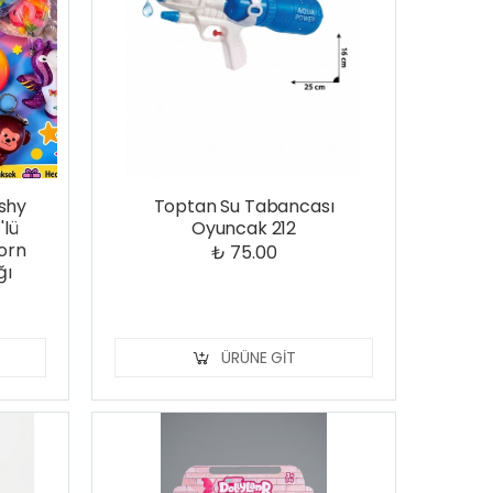
shy
Toptan Su Tabancası
'lü
Oyuncak 212
corn
₺ 75.00
ğı
ÜRÜNE GIT