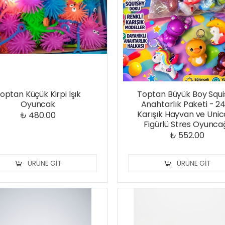
optan Küçük Kirpi Işık
Toptan Büyük Boy Squi
Oyuncak
Anahtarlık Paketi - 24
Karışık Hayvan ve Uni
₺ 480.00
Figürlü Stres Oyunca
₺ 552.00
ÜRÜNE GIT
ÜRÜNE GIT