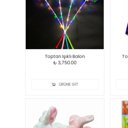
Toptan Işıklı Balon
To
₺ 3,750.00
ÜRÜNE GIT