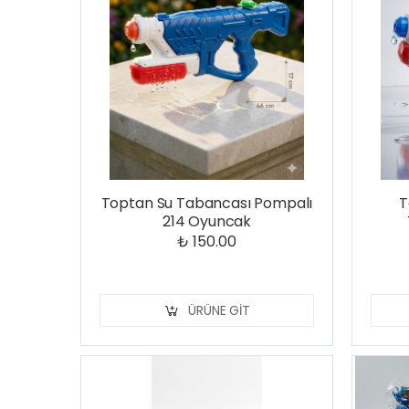
Toptan Su Tabancası Pompalı
T
214 Oyuncak
₺ 150.00
ÜRÜNE GIT