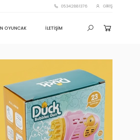
05342881376
GIRIŞ
N OYUNCAK
İLETIŞIM
Toptan Oyuncak Çim adam
Küçük Promosyon