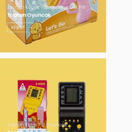
Daha Fazla
Toptan Köpük Tabancası Duck Pilli
Toptan Oyuncak
KEŞFET
Toptan Tetris Pilli Oyuncak