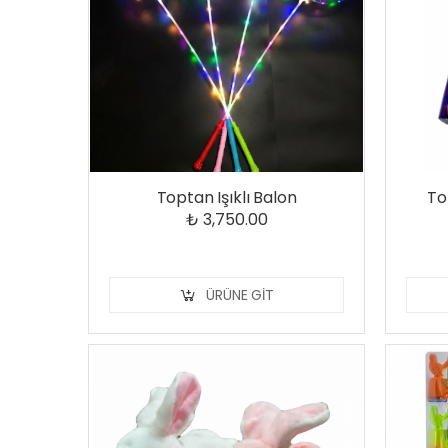
Toptan Işıklı Balon
To
₺ 3,750.00
ÜRÜNE GIT