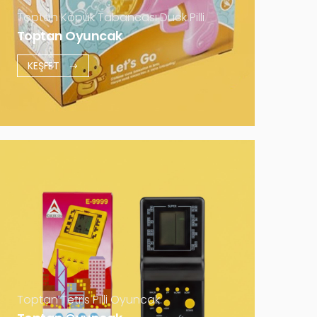
Daha Fazla
Toptan Köpük Tabancası Duck Pilli
Toptan Oyuncak
KEŞFET
Toptan Tetris Pilli Oyuncak