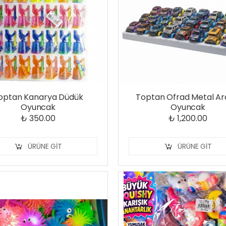
optan Kanarya Düdük
Toptan Ofrad Metal A
Oyuncak
Oyuncak
₺ 350.00
₺ 1,200.00
ÜRÜNE GIT
ÜRÜNE GIT