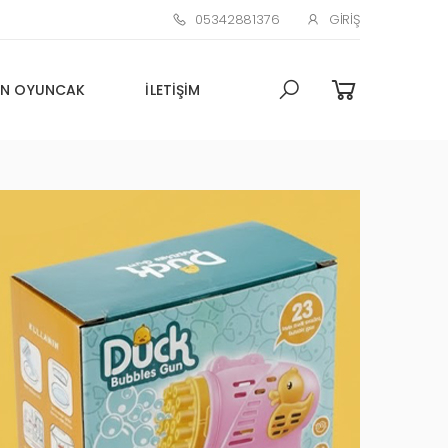
05342881376
GIRIŞ
N OYUNCAK
İLETIŞIM
Toptan Oyuncak Çim adam
Küçük Promosyon