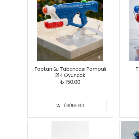
Toptan Su Tabancası Pompalı
T
214 Oyuncak
₺ 150.00
ÜRÜNE GIT