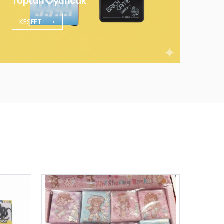
Toptan Oyuncak
KEŞFET