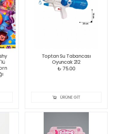
shy
Toptan Su Tabancası
'lü
Oyuncak 212
corn
₺ 75.00
ğı
ÜRÜNE GIT