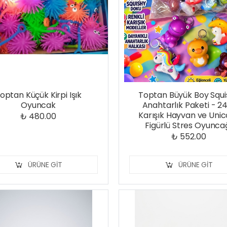
optan Küçük Kirpi Işık
Toptan Büyük Boy Squi
Oyuncak
Anahtarlık Paketi - 24
Karışık Hayvan ve Uni
₺ 480.00
Figürlü Stres Oyunca
₺ 552.00
ÜRÜNE GIT
ÜRÜNE GIT