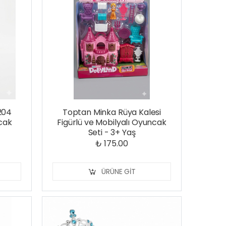
204
Toptan Minka Rüya Kalesi
cak
Figürlü ve Mobilyalı Oyuncak
Seti - 3+ Yaş
₺ 175.00
ÜRÜNE GIT