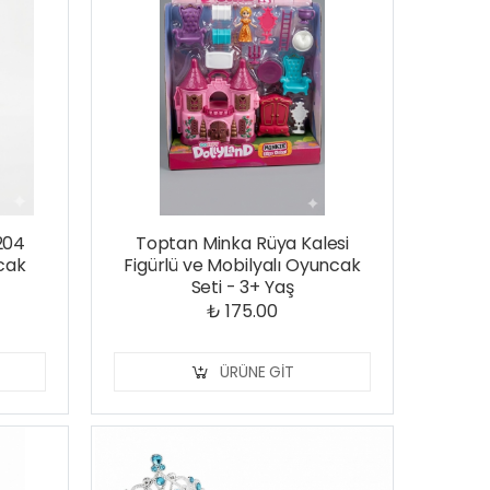
204
Toptan Minka Rüya Kalesi
cak
Figürlü ve Mobilyalı Oyuncak
Seti - 3+ Yaş
₺ 175.00
ÜRÜNE GIT