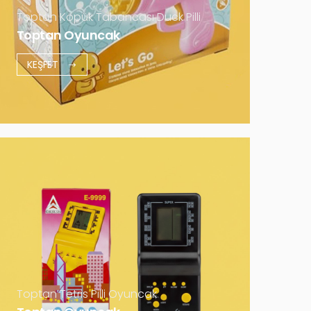
Daha Fazla
Toptan Köpük Tabancası Duck Pilli
Toptan Oyuncak
KEŞFET
Toptan Tetris Pilli Oyuncak