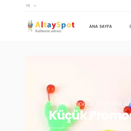
TR
ANA SAYFA
Toptan Basket Pota Oyun
Toptan Oyu