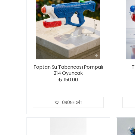
Toptan Su Tabancası Pompalı
T
214 Oyuncak
₺ 150.00
ÜRÜNE GIT