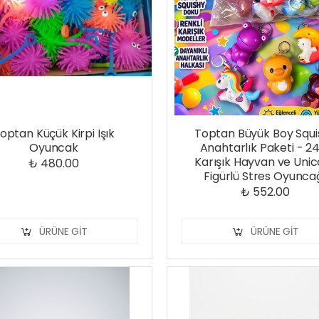
optan Küçük Kirpi Işık
Toptan Büyük Boy Squi
Oyuncak
Anahtarlık Paketi - 24
Karışık Hayvan ve Uni
₺ 480.00
Figürlü Stres Oyunca
₺ 552.00
ÜRÜNE GIT
ÜRÜNE GIT