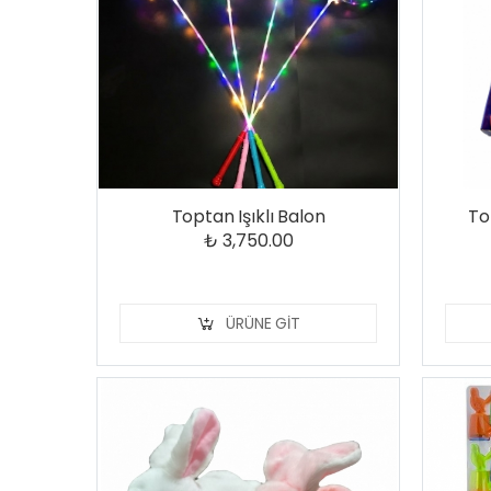
Toptan Işıklı Balon
To
₺ 3,750.00
ÜRÜNE GIT