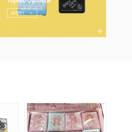
Toptan Oyuncak
KEŞFET