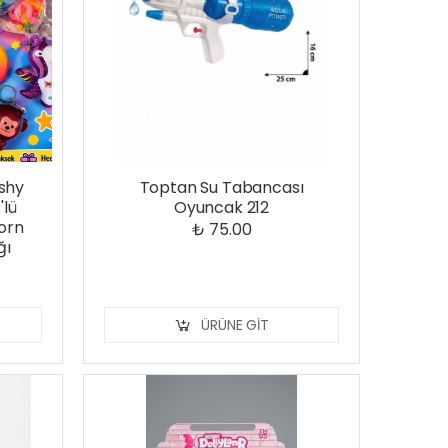
shy
Toptan Su Tabancası
'lü
Oyuncak 212
corn
₺ 75.00
ğı
ÜRÜNE GIT