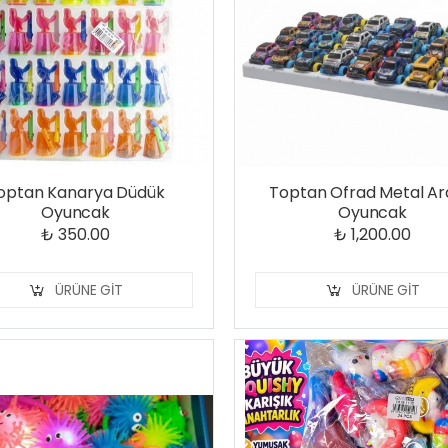
optan Kanarya Düdük
Toptan Ofrad Metal A
Oyuncak
Oyuncak
₺ 350.00
₺ 1,200.00
ÜRÜNE GIT
ÜRÜNE GIT