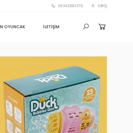
05342881376
GIRIŞ
N OYUNCAK
İLETIŞIM
Toptan Oyuncak Çim adam
Küçük Promosyon