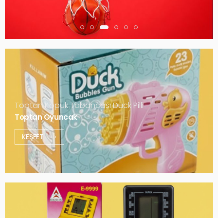
Toptan Köpük Tabancası Duck Pilli
Toptan Oyuncak
KEŞFET