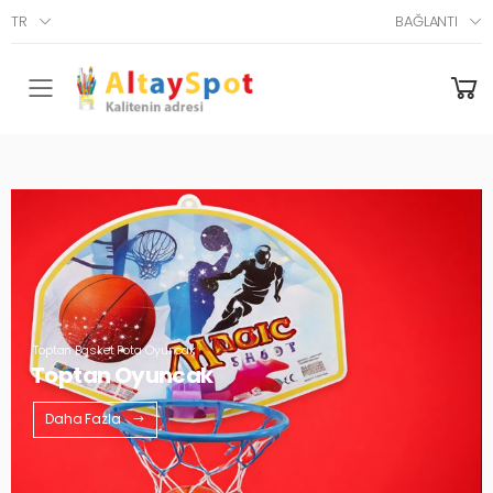
TR
BAĞLANTI
Menü
Toptan Basket Pota Oyuncak
Toptan Oyuncak
Daha Fazla