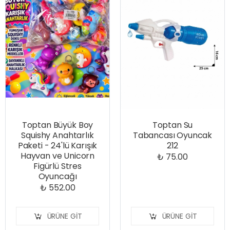
Toptan Büyük Boy
Toptan Su
Squishy Anahtarlık
Tabancası Oyuncak
Paketi - 24'lü Karışık
212
Hayvan ve Unicorn
₺ 75.00
Figürlü Stres
Oyuncağı
₺ 552.00
ÜRÜNE GIT
ÜRÜNE GIT