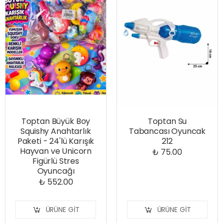
Toptan Büyük Boy
Toptan Su
Squishy Anahtarlık
Tabancası Oyuncak
Paketi - 24'lü Karışık
212
Hayvan ve Unicorn
₺ 75.00
Figürlü Stres
Oyuncağı
₺ 552.00
ÜRÜNE GIT
ÜRÜNE GIT