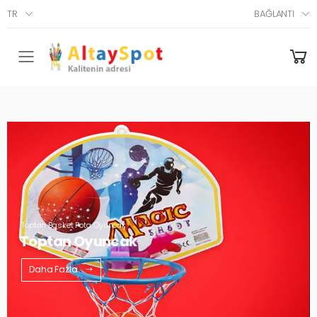
TR
BAĞLANTI
Menü
Toptan Basket Pota Oyuncak
Toptan Oyuncak
Daha Fazla