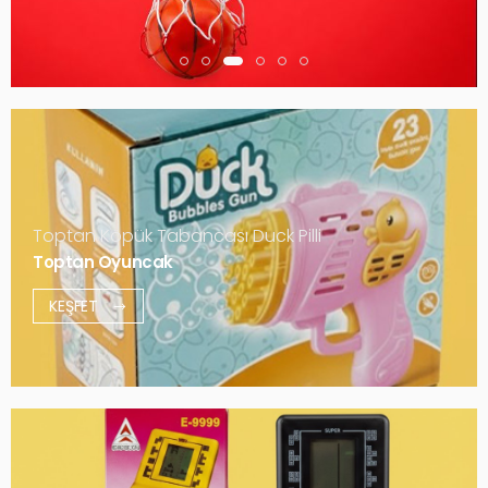
Toptan Köpük Tabancası Duck Pilli
Toptan Oyuncak
KEŞFET