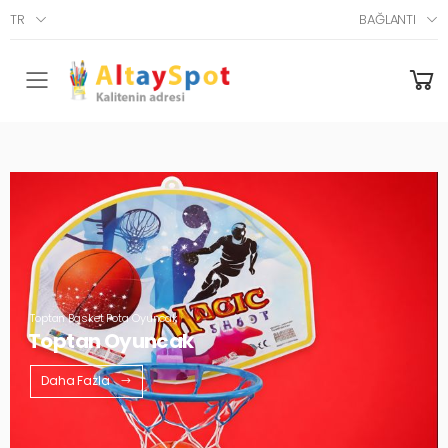
TR
BAĞLANTI
Menü
Toptan Basket Pota Oyuncak
Toptan Oyuncak
Daha Fazla