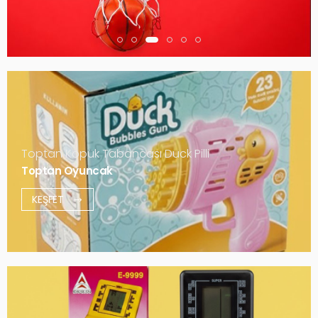
Toptan Köpük Tabancası Duck Pilli
Toptan Oyuncak
KEŞFET