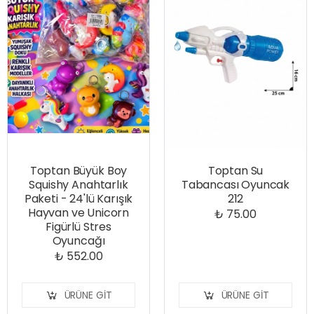
Toptan Büyük Boy
Toptan Su
Squishy Anahtarlık
Tabancası Oyuncak
Paketi - 24'lü Karışık
212
Hayvan ve Unicorn
₺ 75.00
Figürlü Stres
Oyuncağı
₺ 552.00
ÜRÜNE GIT
ÜRÜNE GIT