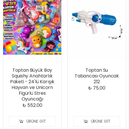
Toptan Büyük Boy
Toptan Su
Squishy Anahtarlık
Tabancası Oyuncak
Paketi - 24'lü Karışık
212
Hayvan ve Unicorn
₺ 75.00
Figürlü Stres
Oyuncağı
₺ 552.00
ÜRÜNE GIT
ÜRÜNE GIT