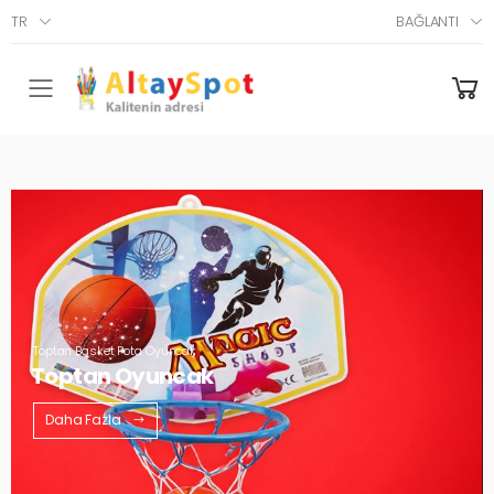
TR
BAĞLANTI
Menü
Toptan Basket Pota Oyuncak
Toptan Oyuncak
Daha Fazla