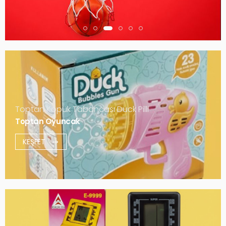
Toptan Köpük Tabancası Duck Pilli
Toptan Oyuncak
KEŞFET