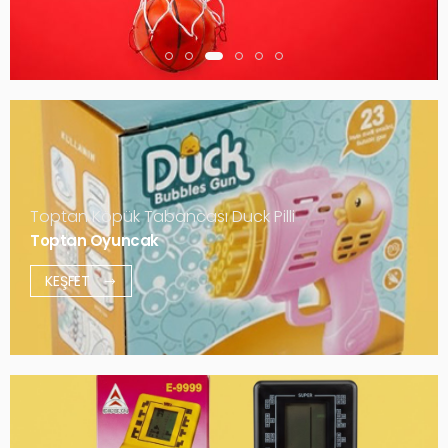
Toptan Köpük Tabancası Duck Pilli
Toptan Oyuncak
KEŞFET