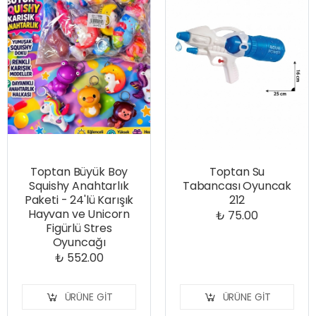
Toptan Büyük Boy
Toptan Su
Squishy Anahtarlık
Tabancası Oyuncak
Paketi - 24'lü Karışık
212
Hayvan ve Unicorn
₺ 75.00
Figürlü Stres
Oyuncağı
₺ 552.00
ÜRÜNE GIT
ÜRÜNE GIT