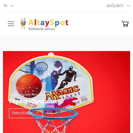
TR
BAĞLANTI
Menü
Toptan Basket Pota Oyuncak
Toptan Oyuncak
Daha Fazla