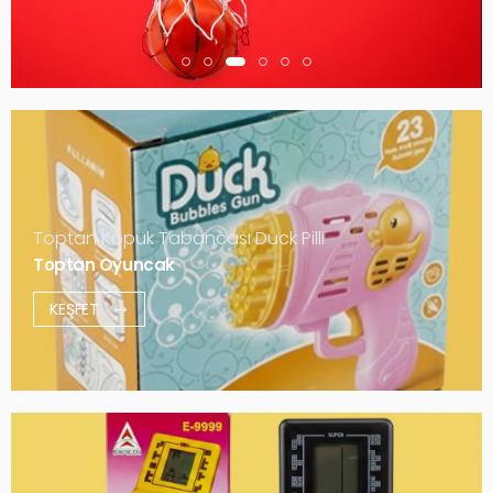
Toptan Köpük Tabancası Duck Pilli
Toptan Oyuncak
KEŞFET