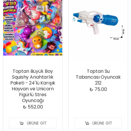
Toptan Büyük Boy
Toptan Su
Squishy Anahtarlık
Tabancası Oyuncak
Paketi - 24'lü Karışık
212
Hayvan ve Unicorn
₺ 75.00
Figürlü Stres
Oyuncağı
₺ 552.00
ÜRÜNE GIT
ÜRÜNE GIT