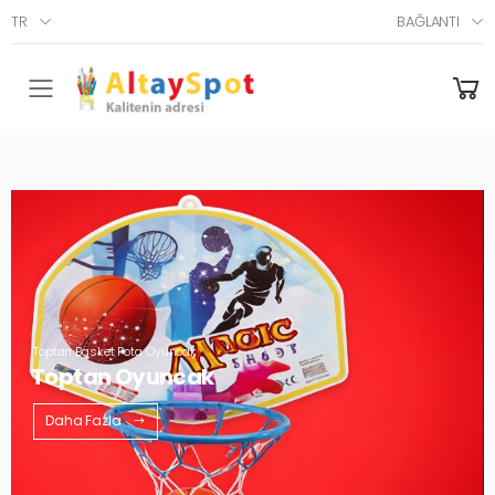
TR
BAĞLANTI
Menü
Toptan Basket Pota Oyuncak
Toptan Oyuncak
Daha Fazla