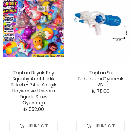
Toptan Büyük Boy
Toptan Su
Squishy Anahtarlık
Tabancası Oyuncak
Paketi - 24'lü Karışık
212
Hayvan ve Unicorn
₺ 75.00
Figürlü Stres
Oyuncağı
₺ 552.00
ÜRÜNE GIT
ÜRÜNE GIT