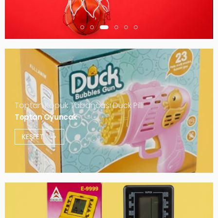
Toptan Köpük Tabancası Duck Pilli
Toptan Oyuncak
KEŞFET