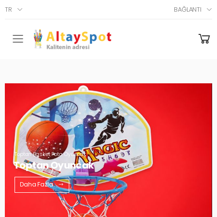
TR
BAĞLANTI
Menü
Toptan Basket Pota Oyuncak
Toptan Oyuncak
Daha Fazla